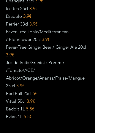
Orangina 33cl
3.9€
Ice tea 25cl
3.9€
Diabolo
3.9€
Perrier 33cl
3.9€
Fever-Tree Tonic/Mediterranean
/
Elderflower 20cl
3.9€
Fever-Tree Ginger Beer / Ginger Ale 20cl
3.9€
Jus de fruits Granini : Pomme
/Tomate/ACE/
Abricot/Orange/Ananas/Fraise/Mangue
25 cl
3.9€
Red Bull 25cl
5€
Vittel 50cl
3.9€
Badoit 1L
5.5€
Evian 1L
5.5€