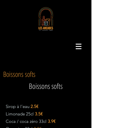
Boissons softs
Boissons softs
Sirop à l’eau
2.5€
Limonade 25cl
3.5€
Coca / coca zéro 33cl
3.9€