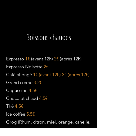
Boissons chaudes
Expresso
1€
(avant 12h)
2€
(après 12h)
Expresso Noisette
2€
Café allongé
1€ (avant 12h)
2€ (après 12h)
Grand crème
3.2€
Capuccino
4.5€
Chocolat chaud
4.5€
Thé
4.5€
Ice coffee
5.5€
Grog (Rhum, citron, miel, orange, canelle,
eau chaude)
8€